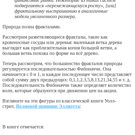
финансовые рынки. Некоторые из таких систем
подвергаются «перемежающемуся росту», [или]
фрактальному выстраиванию в аналогичные
модели увеличенного размера.
Природа полна фракталами.
Рассмотрим разветвляющиеся фракталы, такие как
кровеносные сосуды или деревья: маленькая ветка дерева
выглядит как приблизительная копия большой ветви, а
большая ветвь похожа по форме на всё дерево.
Теперь рассмотрим, что большинство фракталов природы
регулируется последовательностью Фибоначчи. Она
начинается с 0 и 1, и каждое последующее число представляет
собой сумму двух предыдущих: 0,1,1,2,3,5,8,13,21,34,55 и т. д.
Последовательность Фибоначчи также определяет количество
волн, которые образуются при движении цен на акции.
Взгляните на эти фигуры из классической книги Уолл-
стрит,
Волновой принцип Эллиотта
:
В книге отмечается: