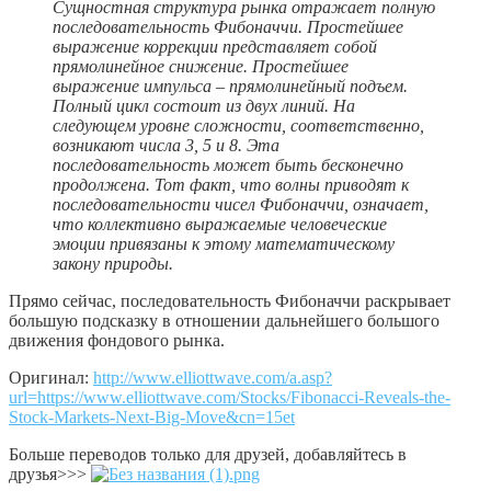
Сущностная структура рынка отражает полную
последовательность Фибоначчи. Простейшее
выражение коррекции представляет собой
прямолинейное снижение. Простейшее
выражение импульса – прямолинейный подъем.
Полный цикл состоит из двух линий. На
следующем уровне сложности, соответственно,
возникают числа 3, 5 и 8. Эта
последовательность может быть бесконечно
продолжена. Тот факт, что волны приводят к
последовательности чисел Фибоначчи, означает,
что коллективно выражаемые человеческие
эмоции привязаны к этому математическому
закону природы.
Прямо сейчас, последовательность Фибоначчи раскрывает
большую подсказку в отношении дальнейшего большого
движения фондового рынка.
Оригинал:
http://www.elliottwave.com/a.asp?
url=https://www.elliottwave.com/Stocks/Fibonacci-Reveals-the-
Stock-Markets-Next-Big-Move&cn=15et
Больше переводов только для друзей, добавляйтесь в
друзья>>>