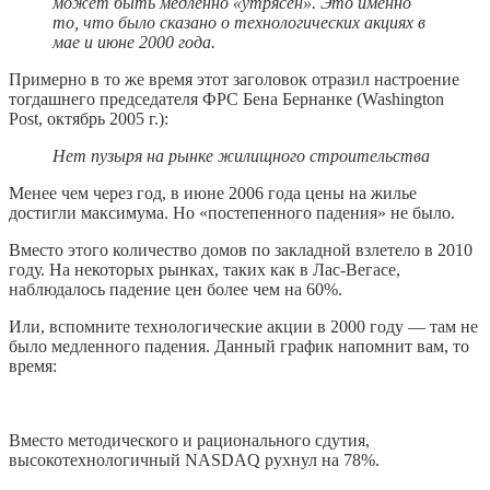
может быть медленно «утрясён». Это именно
то, что было сказано о технологических акциях в
мае и июне 2000 года.
Примерно в то же время этот заголовок отразил настроение
тогдашнего председателя ФРС Бена Бернанке (Washington
Post, октябрь 2005 г.):
Нет пузыря на рынке жилищного строительства
Менее чем через год, в июне 2006 года цены на жилье
достигли максимума. Но «постепенного падения» не было.
Вместо этого количество домов по закладной взлетело в 2010
году. На некоторых рынках, таких как в Лас-Вегасе,
наблюдалось падение цен более чем на 60%.
Или, вспомните технологические акции в 2000 году — там не
было медленного падения.
Данный
график напомнит вам, то
время:
Вместо методического и рационального сдутия,
высокотехнологичный NASDAQ рухнул на 78%.