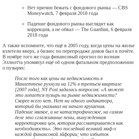
Нет причин бежать с фондового рынка — CBS
Moneywatch, 7 февраля 2018 года
Падение фондового рынка выглядит как
коррекция, а не обвал — The Guardian, 6 февраля
2018 года
А также вспомните, что ещё в 2005 году, когда цены на жилье
взлетели вверх, а бизнес по перепродаже домов был в почёте.
В ноябре того же года финансовый прогноз по волнам
Эллиотта упомянул ещё об одном фатальном предположении
о пузырях:
После того как цены на недвижимость в
Манхеттене рухнули на 12% в третьем квартале
[2007 года], NY Post задалась вопросом: «А может
это лопается пузырь на рынке недвижимости?
Скорее всего нет. Нет ни одного индикатора,
который бы указывал на начало крушения.
Падение мягкое, а не катастрофическое, на самом
деле это сглаживание пены, вынужденная
корректировка цен, которая рассматривается как
необходимость». Это последний великий миф о
каждой финансовой эйфории; что избыток