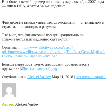
Вот более свежий пример лопания пузыря: октябрь 2007 года
— пик в DJIA, а затем 54%-е падение:
Финансовые рынки управляются эмоциями — оптимизмом и
страхом, а не холодным разумом.
Это миф, что финансовые пузыри «рационально»
сглаживаются или медленно сдуваются.
Оригинал:
http://www.elliottwave.com/a.asp?
url=http://www.elliottwave.com/Investing/The-Last-Great-Myth-of-
Every-Financial-Euphoria&cn=15et
Больше переводов только для друзей, добавляйтесь в
друзья>>>
Опубликовано
Aleksei Vasilev
Мар 11, 2018 |
нет комментариев
Автор:
Aleksei Vasilev